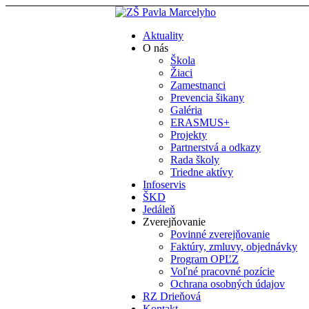
Aktuality
O nás
Škola
Žiaci
Zamestnanci
Prevencia šikany
Galéria
ERASMUS+
Projekty
Partnerstvá a odkazy
Rada školy
Triedne aktívy
Infoservis
ŠKD
Jedáleň
Zverejňovanie
Povinné zverejňovanie
Faktúry, zmluvy, objednávky
Program OPĽZ
Voľné pracovné pozície
Ochrana osobných údajov
RZ Drieňová
Kontakt