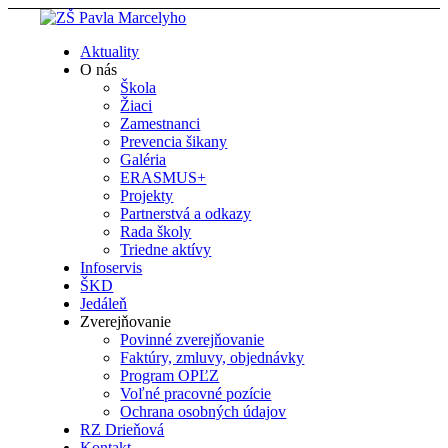
Aktuality
O nás
Škola
Žiaci
Zamestnanci
Prevencia šikany
Galéria
ERASMUS+
Projekty
Partnerstvá a odkazy
Rada školy
Triedne aktívy
Infoservis
ŠKD
Jedáleň
Zverejňovanie
Povinné zverejňovanie
Faktúry, zmluvy, objednávky
Program OPĽZ
Voľné pracovné pozície
Ochrana osobných údajov
RZ Drieňová
Kontakt