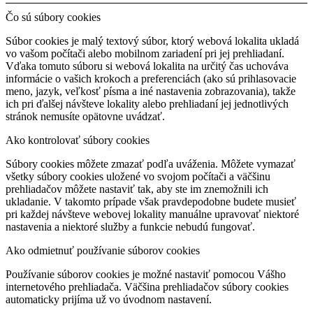
Čo sú súbory cookies
Súbor cookies je malý textový súbor, ktorý webová lokalita ukladá
vo vašom počítači alebo mobilnom zariadení pri jej prehliadaní.
Vďaka tomuto súboru si webová lokalita na určitý čas uchováva
informácie o vašich krokoch a preferenciách (ako sú prihlasovacie
meno, jazyk, veľkosť písma a iné nastavenia zobrazovania), takže
ich pri ďalšej návšteve lokality alebo prehliadaní jej jednotlivých
stránok nemusíte opätovne uvádzať.
Ako kontrolovať súbory cookies
Súbory cookies môžete zmazať podľa uváženia. Môžete vymazať
všetky súbory cookies uložené vo svojom počítači a väčšinu
prehliadačov môžete nastaviť tak, aby ste im znemožnili ich
ukladanie. V takomto prípade však pravdepodobne budete musieť
pri každej návšteve webovej lokality manuálne upravovať niektoré
nastavenia a niektoré služby a funkcie nebudú fungovať.
Ako odmietnuť používanie súborov cookies
Používanie súborov cookies je možné nastaviť pomocou Vášho
internetového prehliadača. Väčšina prehliadačov súbory cookies
automaticky prijíma už vo úvodnom nastavení.