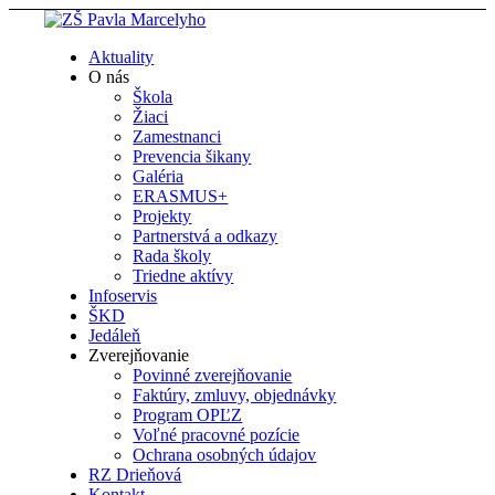
Aktuality
O nás
Škola
Žiaci
Zamestnanci
Prevencia šikany
Galéria
ERASMUS+
Projekty
Partnerstvá a odkazy
Rada školy
Triedne aktívy
Infoservis
ŠKD
Jedáleň
Zverejňovanie
Povinné zverejňovanie
Faktúry, zmluvy, objednávky
Program OPĽZ
Voľné pracovné pozície
Ochrana osobných údajov
RZ Drieňová
Kontakt