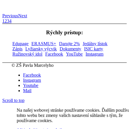
Previous
Next
1
2
3
4
Rýchly prístup:
Edupage
ERASMUS+
Darujte 2%
Jedálny lístok
Zápis
Lyžiarsky výcvik
Dokumenty
ISIC karty
Ružinovský idol
Facebook
YouTube
Instagram
© ZŠ Pavla Marcelyho
Facebook
Instagram
Youtube
Mail
Scroll to top
Na našej webovej stránke používame cookies. Ďalším použí
tohto webu bez zmeny vašich nastavení súhlasíte s tým, že
používame cookies.