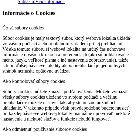
Súhlasím
Viac informácií
Informácie o Cookies
Čo sú súbory cookies
Súbor cookies je malý textový súbor, ktorý webová lokalita ukladá
vo vašom počítači alebo mobilnom zariadení pri jej prehliadaní.
Vďaka tomuto súboru si webová lokalita na určitý čas uchováva
informácie o vašich krokoch a preferenciách (ako sú prihlasovacie
meno, jazyk, veľkosť písma a iné nastavenia zobrazovania), takže
ich pri ďalšej návšteve lokality alebo prehliadaní jej jednotlivých
stránok nemusíte opätovne uvádzať.
Ako kontrolovať súbory cookies
Súbory cookies môžete zmazať podľa uváženia. Môžete vymazať
všetky súbory cookies uložené vo svojom počítači a väčšinu
prehliadačov môžete nastaviť tak, aby ste im znemožnili ich
ukladanie. V takomto prípade však pravdepodobne budete musieť
pri každej návšteve webovej lokality manuálne upravovať niektoré
nastavenia a niektoré služby a funkcie nebudú fungovať.
Ako odmietnuť používanie súborov cookies