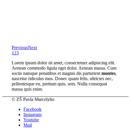
Previous
Next
1
2
3
Lorem ipsum dolor sit amet, consectetuer adipiscing elit.
Aenean commodo ligula eget dolor. Aenean massa. Cum
sociis natoque penatibus et magnis dis parturient
montes
,
nascetur ridiculus mus. Donec quam felis, ultricies nec,
pellentesque eu, pretium quis, sem. Nulla consequat
massa quis enim.
© ZŠ Pavla Marcelyho
Facebook
Instagram
Youtube
Mail