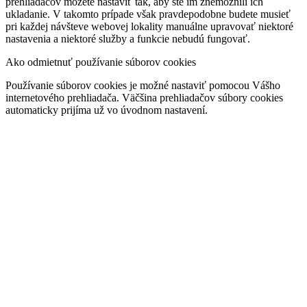
prehliadačov môžete nastaviť tak, aby ste im znemožnili ich
ukladanie. V takomto prípade však pravdepodobne budete musieť
pri každej návšteve webovej lokality manuálne upravovať niektoré
nastavenia a niektoré služby a funkcie nebudú fungovať.
Ako odmietnuť používanie súborov cookies
Používanie súborov cookies je možné nastaviť pomocou Vášho
internetového prehliadača. Väčšina prehliadačov súbory cookies
automaticky prijíma už vo úvodnom nastavení.