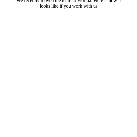
We recently moved the team to Florida. Here is how it
looks like if you work with us