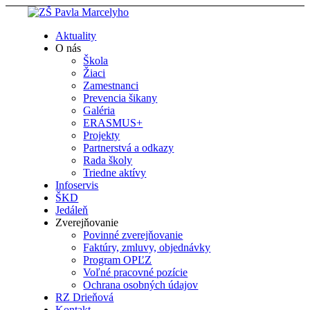
Aktuality
O nás
Škola
Žiaci
Zamestnanci
Prevencia šikany
Galéria
ERASMUS+
Projekty
Partnerstvá a odkazy
Rada školy
Triedne aktívy
Infoservis
ŠKD
Jedáleň
Zverejňovanie
Povinné zverejňovanie
Faktúry, zmluvy, objednávky
Program OPĽZ
Voľné pracovné pozície
Ochrana osobných údajov
RZ Drieňová
Kontakt