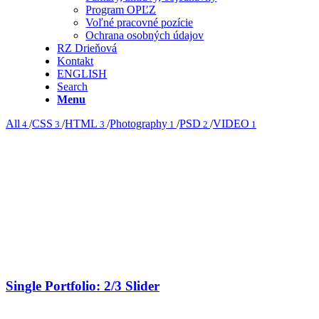
Program OPĽZ
Voľné pracovné pozície
Ochrana osobných údajov
RZ Drieňová
Kontakt
ENGLISH
Search
Menu
All
/
CSS
/
HTML
/
Photography
/
PSD
/
VIDEO
4
3
3
1
2
1
Single Portfolio: 2/3 Slider