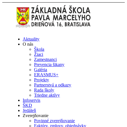
Aktuality
O nás
Škola
Žiaci
Zamestnanci
Prevencia šikany
Galéria
ERASMUS+
Projekty
Partnerstvá a odkazy
Rada školy
Triedne aktívy
Infoservis
ŠKD
Jedáleň
Zverejňovanie
Povinné zverejňovanie
Faktúry, zmluvy, objednávky