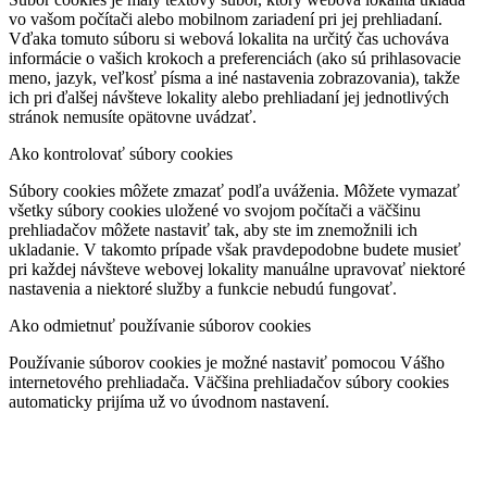
vo vašom počítači alebo mobilnom zariadení pri jej prehliadaní.
Vďaka tomuto súboru si webová lokalita na určitý čas uchováva
informácie o vašich krokoch a preferenciách (ako sú prihlasovacie
meno, jazyk, veľkosť písma a iné nastavenia zobrazovania), takže
ich pri ďalšej návšteve lokality alebo prehliadaní jej jednotlivých
stránok nemusíte opätovne uvádzať.
Ako kontrolovať súbory cookies
Súbory cookies môžete zmazať podľa uváženia. Môžete vymazať
všetky súbory cookies uložené vo svojom počítači a väčšinu
prehliadačov môžete nastaviť tak, aby ste im znemožnili ich
ukladanie. V takomto prípade však pravdepodobne budete musieť
pri každej návšteve webovej lokality manuálne upravovať niektoré
nastavenia a niektoré služby a funkcie nebudú fungovať.
Ako odmietnuť používanie súborov cookies
Používanie súborov cookies je možné nastaviť pomocou Vášho
internetového prehliadača. Väčšina prehliadačov súbory cookies
automaticky prijíma už vo úvodnom nastavení.