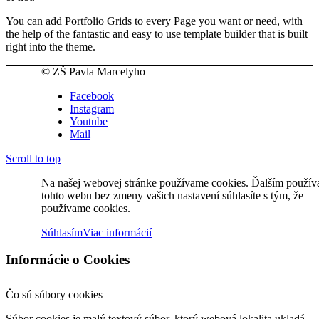
You can add Portfolio Grids to every Page you want or need, with
the help of the fantastic and easy to use template builder that is built
right into the theme.
© ZŠ Pavla Marcelyho
Facebook
Instagram
Youtube
Mail
Scroll to top
Na našej webovej stránke používame cookies. Ďalším použí
tohto webu bez zmeny vašich nastavení súhlasíte s tým, že
používame cookies.
Súhlasím
Viac informácií
Informácie o Cookies
Čo sú súbory cookies
Súbor cookies je malý textový súbor, ktorý webová lokalita ukladá