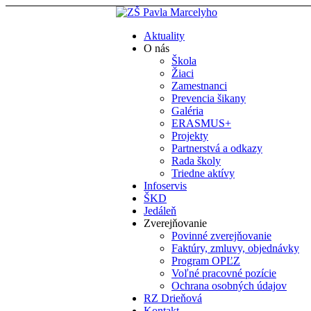
Aktuality
O nás
Škola
Žiaci
Zamestnanci
Prevencia šikany
Galéria
ERASMUS+
Projekty
Partnerstvá a odkazy
Rada školy
Triedne aktívy
Infoservis
ŠKD
Jedáleň
Zverejňovanie
Povinné zverejňovanie
Faktúry, zmluvy, objednávky
Program OPĽZ
Voľné pracovné pozície
Ochrana osobných údajov
RZ Drieňová
Kontakt