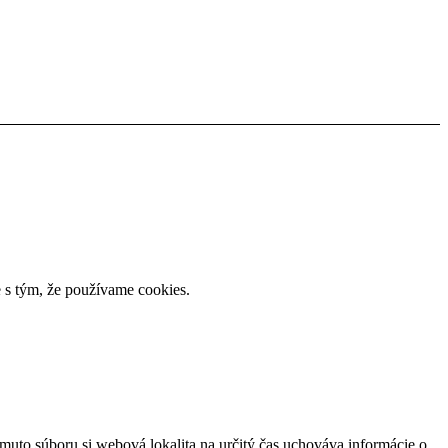
 s tým, že používame cookies.
omuto súboru si webová lokalita na určitý čas uchováva informácie o