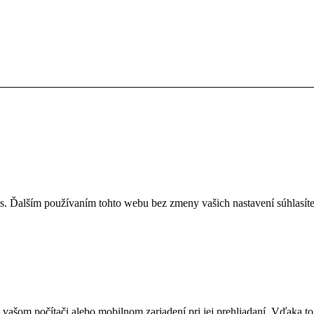
. Ďalším používaním tohto webu bez zmeny vašich nastavení súhlasíte
 vašom počítači alebo mobilnom zariadení pri jej prehliadaní. Vďaka t