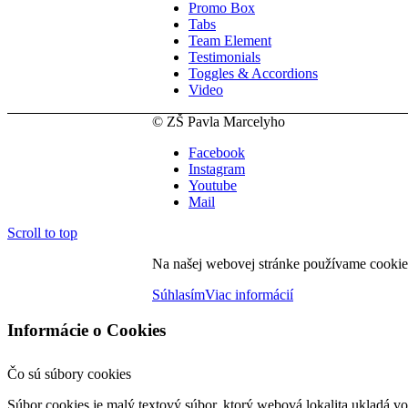
Promo Box
Tabs
Team Element
Testimonials
Toggles & Accordions
Video
© ZŠ Pavla Marcelyho
Facebook
Instagram
Youtube
Mail
Scroll to top
Na našej webovej stránke používame cookies
Súhlasím
Viac informácií
Informácie o Cookies
Čo sú súbory cookies
Súbor cookies je malý textový súbor, ktorý webová lokalita ukladá vo