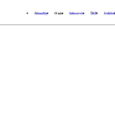
Aktuality
O nás
Infoservis
ŠKD
Jedáleň