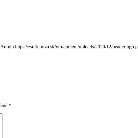
Admin
https://zsdrienova.sk/wp-content/uploads/2020/12/headerlogo.
čené
*