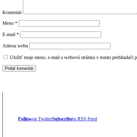
Komentár
Meno
*
E-mail
*
Adresa webu
Uložiť moje meno, e-mail a webovú stránku v tomto prehliadači 
Follow
on Twitter
Subscribe
to RSS Feed