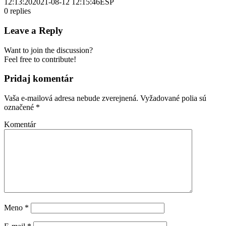
12:13:20
2021-08-12 12:15:46
ESP
0
replies
Leave a Reply
Want to join the discussion?
Feel free to contribute!
Pridaj komentár
Vaša e-mailová adresa nebude zverejnená.
Vyžadované polia sú
označené
*
Komentár
Meno
*