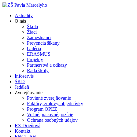
Aktuality
O nás
Škola
Žiaci
Zamestnanci
Prevencia šikany
Galéria
ERASMUS+
Projekty
Partnerstvá a odkazy
Rada školy
Infoservis
ŠKD
Jedáleň
Zverejňovanie
Povinné zverejňovanie
Faktúry, zmluvy, objednávky
Program OPĽZ
Voľné pracovné pozície
Ochrana osobných údajov
RZ Drieňová
Kontakt
ENGLISH