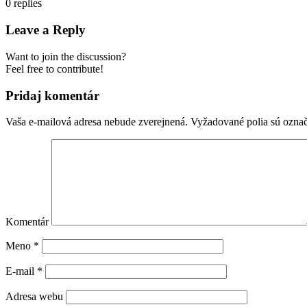
0
replies
Leave a Reply
Want to join the discussion?
Feel free to contribute!
Pridaj komentár
Vaša e-mailová adresa nebude zverejnená.
Vyžadované polia sú ozna
Komentár
Meno
*
E-mail
*
Adresa webu