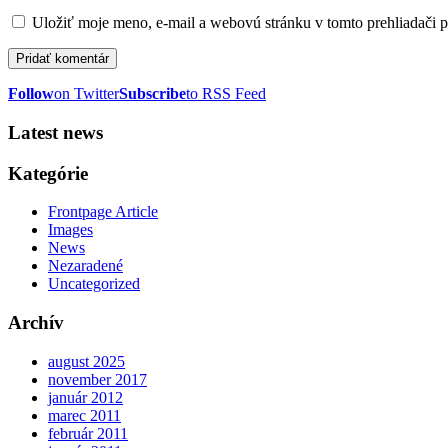
Uložiť moje meno, e-mail a webovú stránku v tomto prehliadači 
Follow
on Twitter
Subscribe
to RSS Feed
Latest news
Kategórie
Frontpage Article
Images
News
Nezaradené
Uncategorized
Archív
august 2025
november 2017
január 2012
marec 2011
február 2011