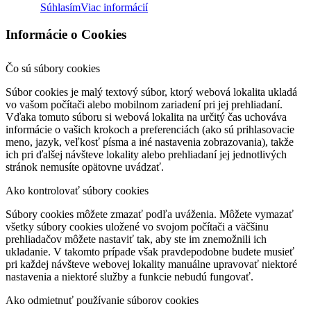
Súhlasím
Viac informácií
Informácie o Cookies
Čo sú súbory cookies
Súbor cookies je malý textový súbor, ktorý webová lokalita ukladá
vo vašom počítači alebo mobilnom zariadení pri jej prehliadaní.
Vďaka tomuto súboru si webová lokalita na určitý čas uchováva
informácie o vašich krokoch a preferenciách (ako sú prihlasovacie
meno, jazyk, veľkosť písma a iné nastavenia zobrazovania), takže
ich pri ďalšej návšteve lokality alebo prehliadaní jej jednotlivých
stránok nemusíte opätovne uvádzať.
Ako kontrolovať súbory cookies
Súbory cookies môžete zmazať podľa uváženia. Môžete vymazať
všetky súbory cookies uložené vo svojom počítači a väčšinu
prehliadačov môžete nastaviť tak, aby ste im znemožnili ich
ukladanie. V takomto prípade však pravdepodobne budete musieť
pri každej návšteve webovej lokality manuálne upravovať niektoré
nastavenia a niektoré služby a funkcie nebudú fungovať.
Ako odmietnuť používanie súborov cookies