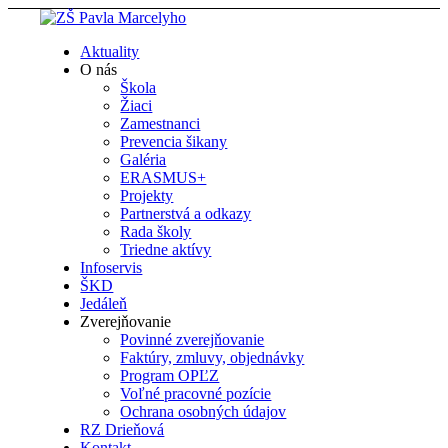
Aktuality
O nás
Škola
Žiaci
Zamestnanci
Prevencia šikany
Galéria
ERASMUS+
Projekty
Partnerstvá a odkazy
Rada školy
Triedne aktívy
Infoservis
ŠKD
Jedáleň
Zverejňovanie
Povinné zverejňovanie
Faktúry, zmluvy, objednávky
Program OPĽZ
Voľné pracovné pozície
Ochrana osobných údajov
RZ Drieňová
Kontakt