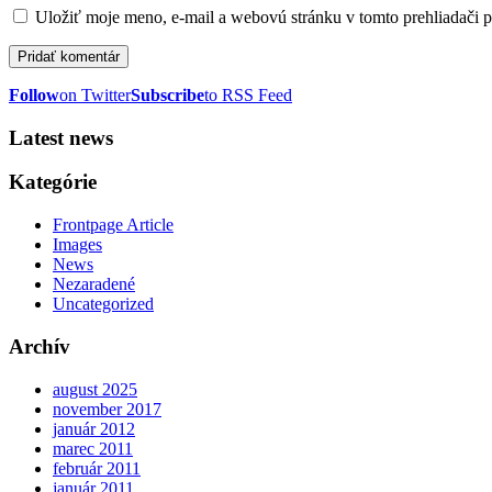
Uložiť moje meno, e-mail a webovú stránku v tomto prehliadači 
Follow
on Twitter
Subscribe
to RSS Feed
Latest news
Kategórie
Frontpage Article
Images
News
Nezaradené
Uncategorized
Archív
august 2025
november 2017
január 2012
marec 2011
február 2011
január 2011