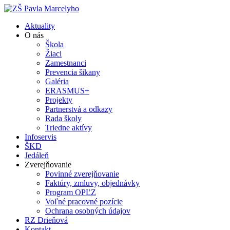
Aktuality
O nás
Škola
Žiaci
Zamestnanci
Prevencia šikany
Galéria
ERASMUS+
Projekty
Partnerstvá a odkazy
Rada školy
Triedne aktívy
Infoservis
ŠKD
Jedáleň
Zverejňovanie
Povinné zverejňovanie
Faktúry, zmluvy, objednávky
Program OPĽZ
Voľné pracovné pozície
Ochrana osobných údajov
RZ Drieňová
Kontakt