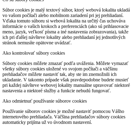
Súbor cookies je malý textový súbor, ktorý webová lokalita ukladá
vo vašom počítači alebo mobilnom zariadení pri jej prehliadaní.
Vďaka tomuto súboru si webová lokalita na určitý čas uchováva
informácie o vašich krokoch a preferenciách (ako sú prihlasovacie
meno, jazyk, veľkosť písma a iné nastavenia zobrazovania), takže
ich pri ďalšej návšteve lokality alebo prehliadaní jej jednotlivých
stránok nemusíte opätovne uvádzať.
Ako kontrolovať súbory cookies
Súbory cookies môžete zmazať podľa uváženia. Môžete vymazať
všetky súbory cookies uložené vo svojom počítači a väčšinu
prehliadačov môžete nastaviť tak, aby ste im znemožnili ich
ukladanie. V takomto prípade však pravdepodobne budete musieť
pri každej návšteve webovej lokality manuálne upravovať niektoré
nastavenia a niektoré služby a funkcie nebudú fungovať.
Ako odmietnuť používanie súborov cookies
Používanie súborov cookies je možné nastaviť pomocou Vášho
internetového prehliadača. Väčšina prehliadačov súbory cookies
automaticky prijíma už vo úvodnom nastavení.