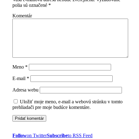
polia sú označené
*
Komentár
Meno
*
E-mail
*
Adresa webu
Uložiť moje meno, e-mail a webovú stránku v tomto
prehliadači pre moje budúce komentáre.
Follow
on Twitter
Subscribe
to RSS Feed