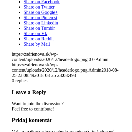
Share on Facebook
Share on Twitter
Share on Google+
Share on Pinterest
Share on Linkedin
Share on Tumblr
Share on Vk
Share on Reddit
Share by Mail
https://zsdrienova.sk/wp-
content/uploads/2020/12/headerlogo.png
0
0
Admin
https://zsdrienova.sk/wp-
content/uploads/2020/12/headerlogo.png
Admin
2018-08-
25 23:08:49
2018-08-25 23:08:49
3
0
replies
Leave a Reply
Want to join the discussion?
Feel free to contribute!
Pridaj komentár
Vaša e-mailová adresa nebude zverejnená.
Vyžadované