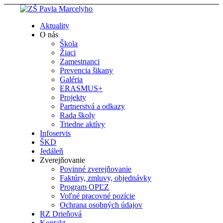
Aktuality
O nás
Škola
Žiaci
Zamestnanci
Prevencia šikany
Galéria
ERASMUS+
Projekty
Partnerstvá a odkazy
Rada školy
Triedne aktívy
Infoservis
ŠKD
Jedáleň
Zverejňovanie
Povinné zverejňovanie
Faktúry, zmluvy, objednávky
Program OPĽZ
Voľné pracovné pozície
Ochrana osobných údajov
RZ Drieňová
Kontakt