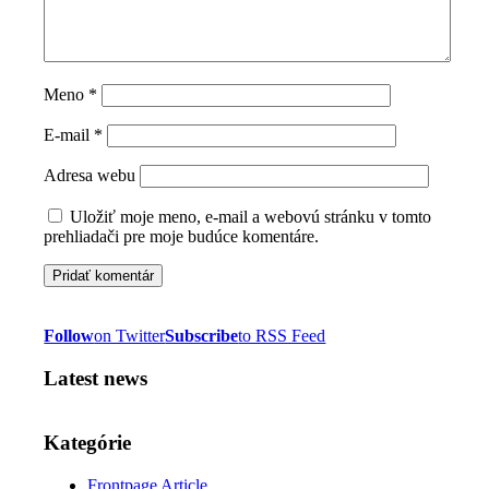
Meno
*
E-mail
*
Adresa webu
Uložiť moje meno, e-mail a webovú stránku v tomto
prehliadači pre moje budúce komentáre.
Follow
on Twitter
Subscribe
to RSS Feed
Latest news
Kategórie
Frontpage Article