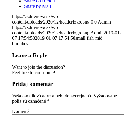
Share on Reddit
Share by Mail
https://zsdrienova.sk/wp-
content/uploads/2020/12/headerlogo.png
0
0
Admin
https://zsdrienova.sk/wp-
content/uploads/2020/12/headerlogo.png
Admin
2019-01-
07 17:54:58
2019-01-07 17:54:58
small-fish-mid
0
replies
Leave a Reply
Want to join the discussion?
Feel free to contribute!
Pridaj komentár
Vaša e-mailová adresa nebude zverejnená.
Vyžadované
polia sú označené
*
Komentár