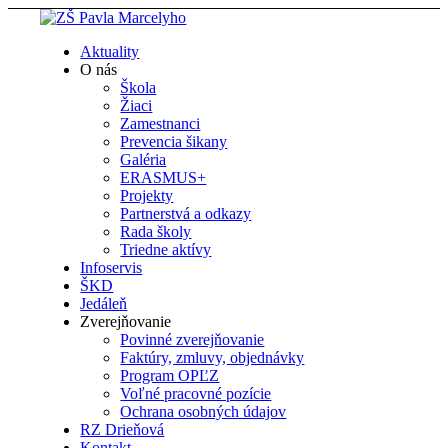
Aktuality
O nás
Škola
Žiaci
Zamestnanci
Prevencia šikany
Galéria
ERASMUS+
Projekty
Partnerstvá a odkazy
Rada školy
Triedne aktívy
Infoservis
ŠKD
Jedáleň
Zverejňovanie
Povinné zverejňovanie
Faktúry, zmluvy, objednávky
Program OPĽZ
Voľné pracovné pozície
Ochrana osobných údajov
RZ Drieňová
Kontakt